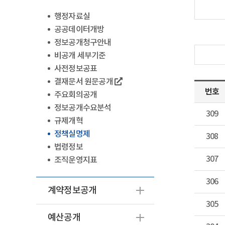
행정자료실
공공데이터개방
정보공개청구안내
비공개 세부기준
사전정보공표
결재문서 원문공개
번호
주요회의공개
정보공개수요분석
309
규제개혁
정책실명제
308
법령정보
307
조직운영지표
306
계약정보공개
305
예산공개