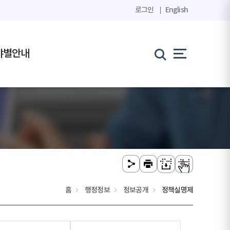
로그인
English
야별안내
홈
행정정보
정보공개
정책실명제