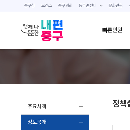
중구청
보건소
중구의회
동주민센터
문화관광
빠른민원
정책
주요시책
정보공개