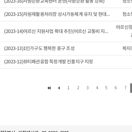
(2023-16)자원순환교육센터 운영(자원순환 활동 강화)
청소
(2023-15)자원재활용처리장 상시가동체계 유지 및 현대화 추진
청소
어르신
(2023-14)어르신 지원사업 확대 추진(어르신 교통비 지원사업)
(2023-13)1인가구도 행복한 중구 조성
복지
(2023-12)뷰티패션융합 특정개발 진흥지구 지정
첫 페이지
이전 페이지 (이동불가)
1
2
3
4
5
6
7