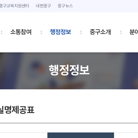
본문 내용 바로가기
주메뉴 바로가기
중구교육지원센터
내편중구
중구뉴스
소통참여
행정정보
중구소개
분
행정정보
실명제공표