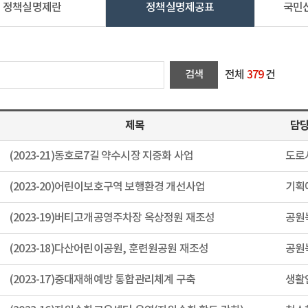
정책실명제란
정책실명제공표
국민
전체
379
건
제목
담
(2023-21)동호로7길 약수시장 지중화 사업
도로
(2023-20)어린이보호구역 보행환경 개선사업
기획
(2023-19)버티고개공영주차장 옥상정원 재조성
공원
(2023-18)다산어린이공원, 훈련원공원 재조성
공원
(2023-17)중대재해예방 통합관리체계 구축
생활