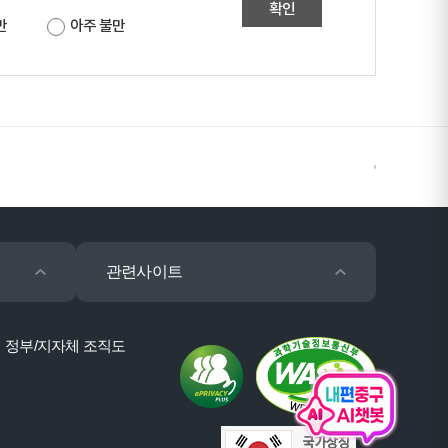
확인
만
아주 불만
관련사이트
정부/지자체 조직도