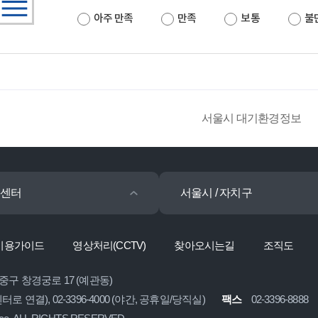
아주 만족
만족
보통
불
서울시 대기환경정보
센터
서울시 / 자치구
이용가이드
영상처리(CCTV)
찾아오시는길
조직도
 중구 창경궁로 17 (예관동)
콜센터로 연결), 02-3396-4000 (야간, 공휴일/당직실)
팩스
02-3396-8888