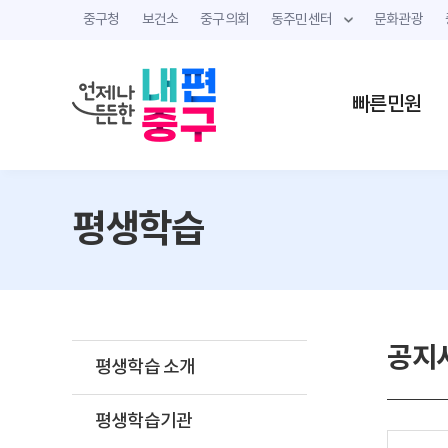
중구청
보건소
중구의회
동주민센터
문화관광
빠른민원
평생학습
공지
평생학습 소개
평생학습기관