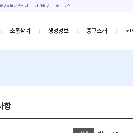
본문 내용 바로가기
주메뉴 바로가기
중구교육지원센터
내편중구
중구뉴스
소통참여
행정정보
중구소개
분
사항