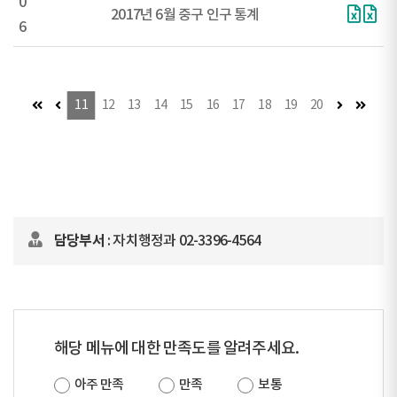
0
2017년 6월 중구 인구 통계
6
첫 페이지
이전 페이지
다음 페이지
마지막
11
12
13
14
15
16
17
18
19
20
담당부서
: 자치행정과 02-3396-4564
해당 메뉴에 대한 만족도를 알려주세요.
아주 만족
만족
보통