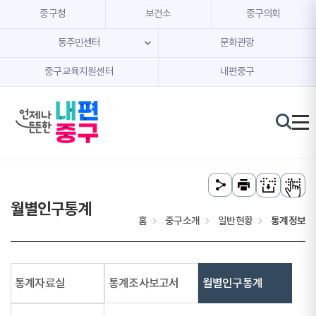
본문 내용 바로가기
주메뉴 바로가기
중구청
보건소
중구의회
동주민센터
문화관광
중구교육지원센터
내편중구
월별인구통계
홈
중구소개
일반현황
통계정보
통계자료실
통계조사보고서
월별인구통계