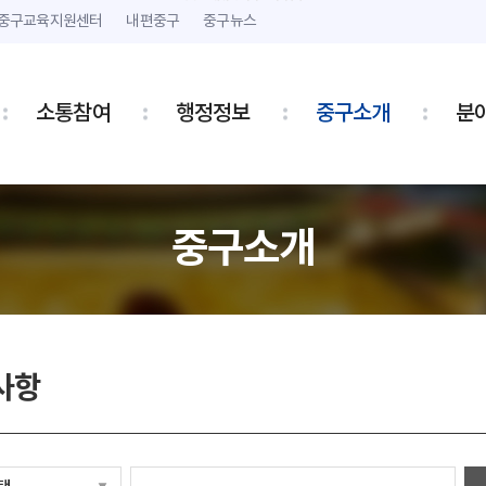
본문 내용 바로가기
주메뉴 바로가기
중구교육지원센터
내편중구
중구뉴스
소통참여
행정정보
중구소개
분
중구소개
사항