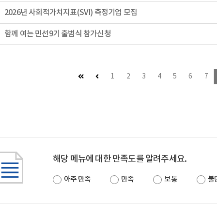
2026년 사회적가치지표(SVI) 측정기업 모집
함께 여는 민선9기 출범식 참가신청
첫 페이지
이전 페이지 (이동불가)
1
2
3
4
5
6
7
해당 메뉴에 대한 만족도를 알려주세요.
아주 만족
만족
보통
불