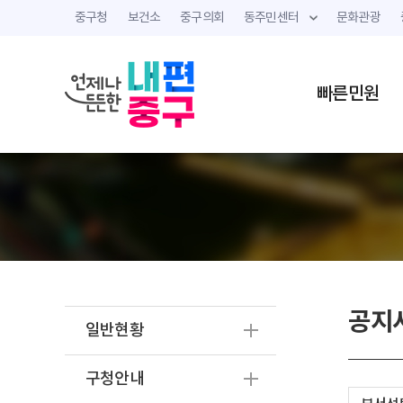
중구청
보건소
중구의회
동주민센터
문화관광
빠른민원
공지
일반현황
구청안내