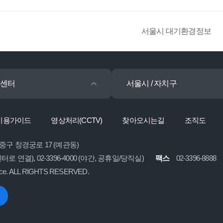
서울시 대기환경정보
센터
서울시 / 자치구
이용가이드
영상처리(CCTV)
찾아오시는길
조직도
 중구 창경궁로 17 (예관동)
콜센터로 연결), 02-3396-4000 (야간, 공휴일/당직실)
팩스
02-3396-8888
ice. ALL RIGHTS RESERVED.