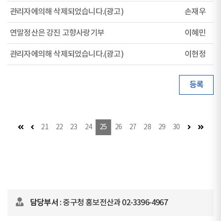
관리자에의해 삭제되었습니다.(광고)
손재우
연말정산은 강진 고향사랑기부
이혜민
관리자에의해 삭제되었습니다.(광고)
이현정
등록
첫 페이지
이전 페이지
다음 페이지
마지막
21
22
23
24
25
26
27
28
29
30
담당부서
: 중구청 홍보전산과 02-3396-4967