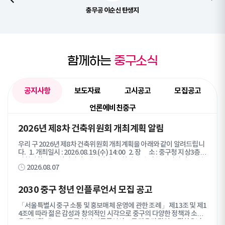
충무공 이순신 탄생지
함께하는
중구소식
공지사항
보도자료
고시공고
모집공고
언론에비친중구
공
2026년 제8차 건축위원회 개최계획 알림
지
우리 구 2026년 제8차 건축위원회 개최계획을 아래와 같이 알려드립니
사
다. 1. 개최일시 : 2026.08.19.(수) 14:00 2. 장 소 : 중구청 지상3층
항
기획상황실 3. 심의방법 : 대면심의 4. 회의 안건 및 참석 위원 명단 : 붙
탭
2026.08.07
임 참조 심의를 신청한 관계자께서는 심의당일 시간에 맞춰 참석해 주시
콘
기 바랍니다. 붙임 1. 제8차 건축위원회 상정 안건 1부. 2. 제8차 건
축위원회 참여 위원 명단 1부. 끝.
텐
2030 중구 청년 인플루언서 모집 공고
츠
목
「서울특별시 중구 소통 및 홍보매체 운영에 관한 조례」 제13조 및 제1
록
4조에 따라 젊은 감성과 창의적인 시각으로 중구의 다양한 정책과 소식
을 홍보할 「2030 중구 청년 인플루언서」를 다음과 같이 모집하오니