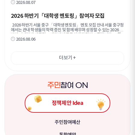
2026.08.07
많은 관심과 참여 바랍니다. 2026. 7. 31. 서울특별시 중구청장 1. 모
집기간 : 2026. 7. 31.(금) ~ 8. 18.(화) 2. 모집분야 : 인스타그램, 유튜브,
틱톡, 네이버 블로그, 네이버 클립 등 SNS 콘텐츠 제작 3. 모집인원 : 30
2026 하반기「대학생 멘토링」참여자 모집
명 내외 4. 모집대상 가. 만 19세 이상 만 39세 이하인 사람 나. 중구에 관
심이 많고 월 1회 이상 콘텐츠 제작·게시가 가능한 사람 다. 발대식 및 주
2026 하반기 서울 중구 「대학생 멘토링」 멘토 모집 안내 서울 중구청
요 행사 참석이 가능한 사람 라. 본인 명의의 SNS 계정을 활발하게 운영
에서는 관내 학생들의 학력 증진 및 함께 배우며 성장할 수 있는 2026 하
중인 사람 마. 우대사항 - 중구민 / 중구 소재 대학(원)생 / 중구 소재 직장
반기 「대학생 멘토링」 대학생 멘토를 아래와 같이 모집합니다. ■ 활
인 또는 사업체 종사자 - 팔로워？구독자 수 1천명 이상 / 게시물 조회수
2026.08.06
동안내 ○ 모집기간 : ~ 2026. 9. 1. (화) ○ 활동기간 : 2026. 9월 ~ 12월
평균 1만회 이상 - 특정 분야를 주제로 SNS 콘텐츠를 지속적으로 운영
(약 12주) ○ 지도대상 : 중구 관내 초등 6학년 ~ 고등 1학년 학생 ○ 운영
하는 사람 5. 활동기간 : 위촉일로부터 1년 간 6. 신청방법 : 네이버폼 또
방법 - 그룹별 온라인(Zoom 등) 학습지도 및 진로 탐색 지원 - 주 1~2
는 이메일을 통해 신청 - 네이버폼 입력 제출(https://naver.me/F6QN
회(1시간 이상) 총 30시간 이상 활동, 회차별 활동일지 작성 ○ 지도과목 :
vMsy) - 지원서 작성하여 이메일(psj0105@junggu.seoul.kr) 제출
더보기
+
국어·영어·수학·과학·사회·역사 ※그룹 매칭 후 멘토-멘티 협의하여 과
7. 제출서류 : 지원서, 개인정보 수집·이용·제공 동의서 8. 선정방법 : 지
목 선정 ■ 모집조건 ○ 서울 소재 대학교 재·휴학생 ○ 교과목 학습지도,
원자격, SNS 운영 현황, 콘텐츠 제작 역량, 지원동기 등을 종합적으로 심
공부 습관 개선, 진로 탐색 지원 등 멘토링이 가능한 자 ○ 멘토링 기간 동
사하여 선정 9. 결과발표 : 2026. 8. 24.(월) 예정 (개별 통보 및 중구 홈페
안 책임감을 갖고 끝까지 참여할 수 있는 자 ■ 지원내용 ○ 멘토링 필요경
이지 게시) ※ 문의 : 중구청 홍보담당관 홍보팀(☎02-3396-4963)
비(교재비, 온라인 화상 플랫폼 이용료, 간식비 등) ○ 봉사시간 인정(136
5) 및 교육봉사 인정(학교 협의 필요) 처리 ○ 우수 활동 멘토 표창 ■ 신청
주
민
참여 ON
방법 ○ 담당자 이메일로 신청서 제출 (sinar777@junggu.seoul.kr)
- 제출서류 : ①지원서(개인정보 수집 및 이용 동의서, 범죄 경력조회 동
의서 포함), ②재·휴학증명서 (멘토,멘티 1:1 매칭이므로, 멘티 모집 상
정책제안 Idea
황에 따라 멘토 일부 선발 취소 가능) ※ 이메일 확인 후 접수 완료건 담
당자 회신 예정(미수신 시 별도 연락 요청) ○ 선발결과 : 9월 중(별도 안내
예정) ○ 사전교육 : 9월 중(예정) 추후 별도 공지 ○ 문 의 : 중구청 교육정
책과 ☎02-3396-4665
주민참여예산
통합예약