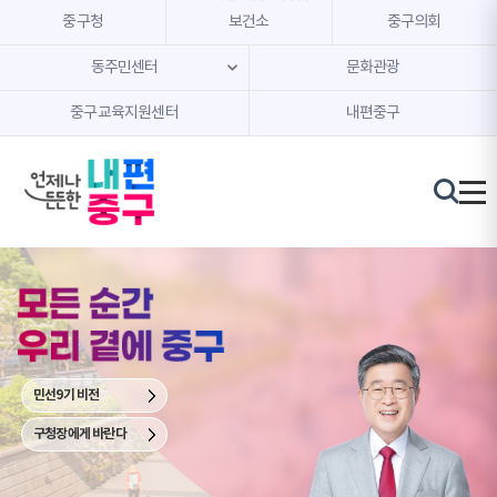
본문 내용 바로가기
주메뉴 바로가기
중구청
보건소
중구의회
동주민센터
문화관광
중구교육지원센터
내편중구
중
구
청
장
김
길
성
민선9기 비전
구청장에게 바란다