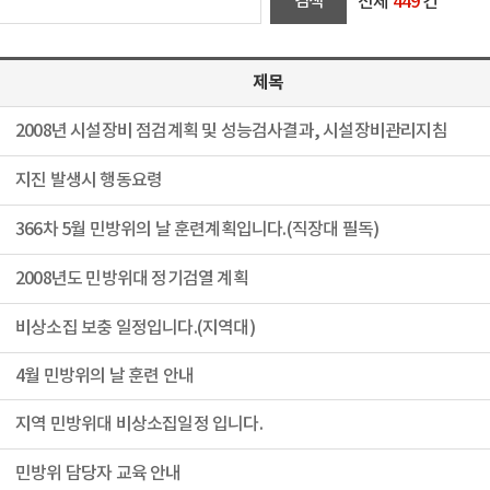
전체
449
건
제목
2008년 시설장비 점검계획 및 성능검사결과, 시설장비관리지침
지진 발생시 행동요령
366차 5월 민방위의 날 훈련계획입니다.(직장대 필독)
2008년도 민방위대 정기검열 계획
비상소집 보충 일정입니다.(지역대)
4월 민방위의 날 훈련 안내
지역 민방위대 비상소집일정 입니다.
민방위 담당자 교육 안내