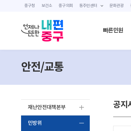
중구청
보건소
중구의회
동주민센터
문화관광
빠른민원
안전/교통
공지
재난안전대책본부
민방위