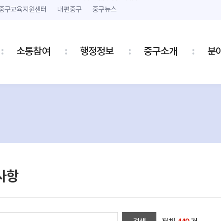
본문 내용 바로가기
주메뉴 바로가기
중구교육지원센터
내편중구
중구뉴스
소통참여
행정정보
중구소개
분
사항