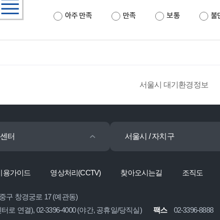
아주 만족
만족
보통
불
서울시 대기환경정보
센터
서울시 / 자치구
이용가이드
영상처리(CCTV)
찾아오시는길
조직도
 중구 창경궁로 17 (예관동)
콜센터로 연결), 02-3396-4000 (야간, 공휴일/당직실)
팩스
02-3396-8888