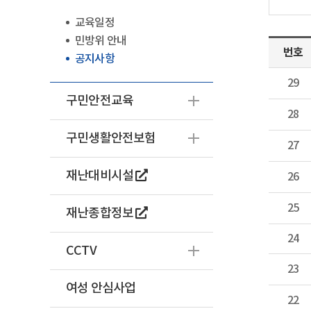
교육일정
민방위 안내
번호
공지사항
29
구민안전교육
28
구민생활안전보험
27
재난대비시설
26
25
재난종합정보
24
CCTV
23
여성 안심사업
22