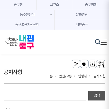
본문 내용 바로가기
주메뉴 바로가기
중구청
보건소
중구의회
동주민센터
문화관광
중구교육지원센터
내편중구
공지사항
홈
안전/교통
민방위
공지사항