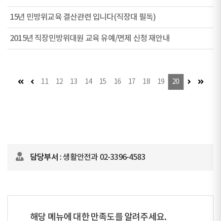
15년 민방위교육 결산관련 입니다(직장대 필독)
2015년 직장민방위대원 교육 유예/면제 신청 재안내
첫 페이지
이전 페이지
다음 페이지
마지막
11
12
13
14
15
16
17
18
19
20
담당부서
: 생활안전과 02-3396-4583
해당 메뉴에 대한 만족도를 알려주세요.