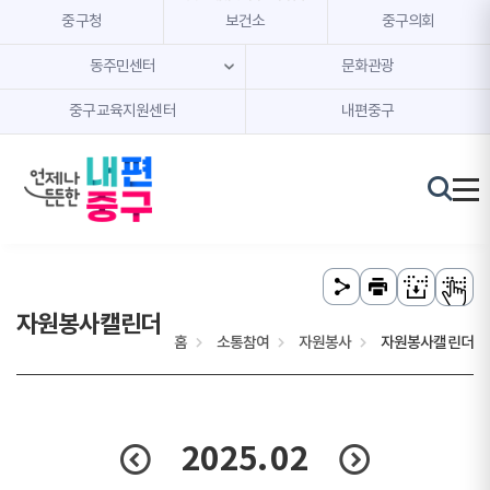
본문 내용 바로가기
주메뉴 바로가기
중구청
보건소
중구의회
동주민센터
문화관광
중구교육지원센터
내편중구
자원봉사캘린더
홈
소통참여
자원봉사
자원봉사캘린더
2025.
02