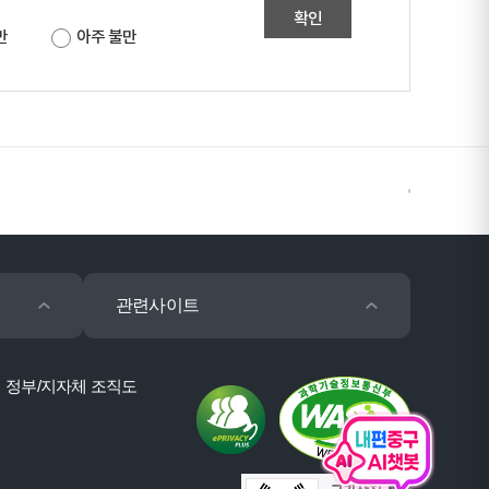
확인
만
아주 불만
관련사이트
정부/지자체 조직도