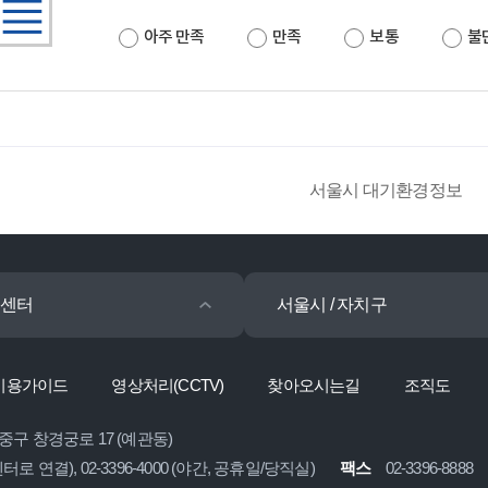
아주 만족
만족
보통
불
서울시 대기환경정보
센터
서울시 / 자치구
이용가이드
영상처리(CCTV)
찾아오시는길
조직도
 중구 창경궁로 17 (예관동)
콜센터로 연결), 02-3396-4000 (야간, 공휴일/당직실)
팩스
02-3396-8888