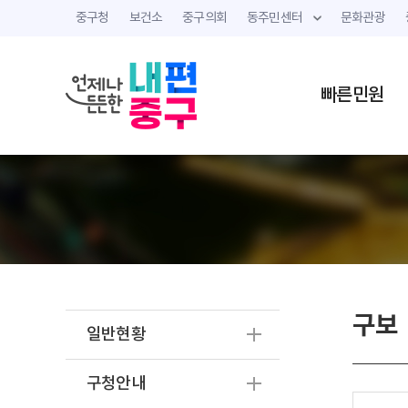
중구청
보건소
중구의회
동주민센터
문화관광
빠른민원
구보
일반현황
구청안내