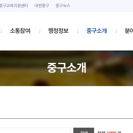
본문 내용 바로가기
주메뉴 바로가기
중구교육지원센터
내편중구
중구뉴스
소통참여
행정정보
중구소개
분
중구소개