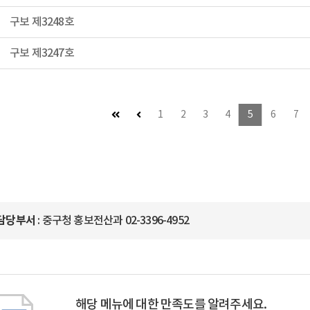
구보 제3248호
구보 제3247호
첫 페이지
이전 페이지 (이동불가)
1
2
3
4
5
6
7
담당부서
: 중구청 홍보전산과 02-3396-4952
해당 메뉴에 대한 만족도를 알려주세요.