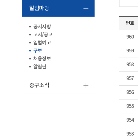
알림마당
번호
공지사항
고시/공고
960
입법예고
구보
959
채용정보
958
알림판
957
중구소식
956
955
954
953