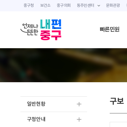
중구청
보건소
중구의회
동주민센터
문화관광
빠른민원
구보
일반현황
구청안내