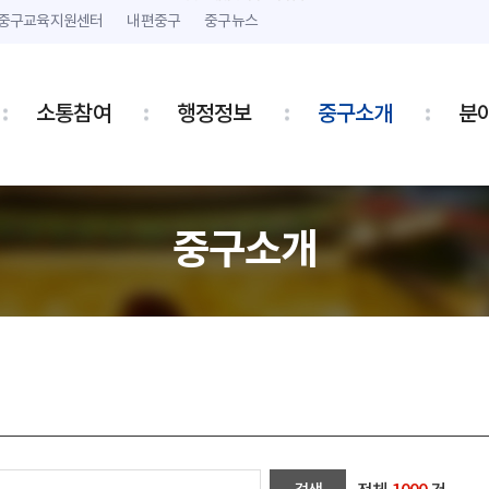
본문 내용 바로가기
주메뉴 바로가기
중구교육지원센터
내편중구
중구뉴스
소통참여
행정정보
중구소개
분
중구소개