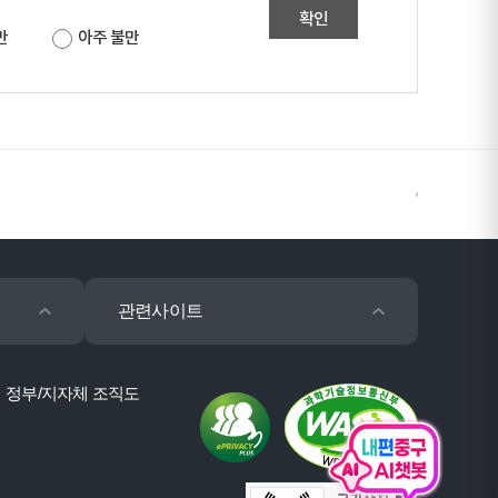
확인
만
아주 불만
관련사이트
정부/지자체 조직도