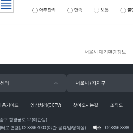
아주 만족
만족
보통
불
서울시 대기환경정보
센터
서울시 / 자치구
이용가이드
영상처리(CCTV)
찾아오시는길
조직도
 중구 창경궁로 17 (예관동)
콜센터로 연결), 02-3396-4000 (야간, 공휴일/당직실)
팩스
02-3396-8888