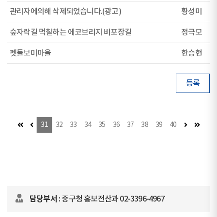
관리자에의해 삭제되었습니다.(광고)
황성미
숲자락길 먹칠하는 에코브리지 비포장길
정극모
펫돌보미마을
한승현
등록
첫 페이지
이전 페이지
다음 페이지
마지막
31
32
33
34
35
36
37
38
39
40
담당부서
: 중구청 홍보전산과 02-3396-4967