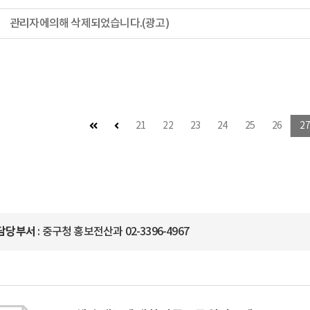
관리자에의해 삭제되었습니다.(광고)
첫 페이지
이전 페이지
21
22
23
24
25
26
27
담당부서
: 중구청 홍보전산과 02-3396-4967