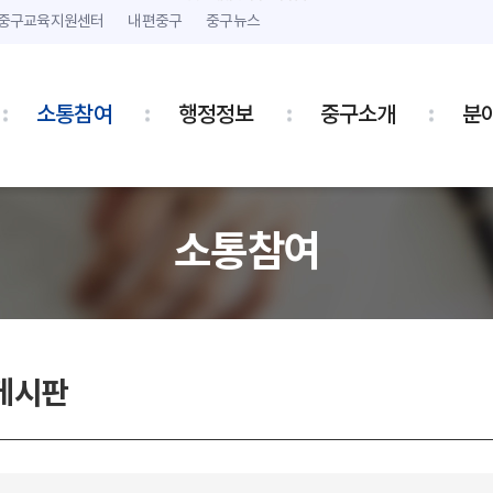
본문 내용 바로가기
주메뉴 바로가기
중구교육지원센터
내편중구
중구뉴스
소통참여
행정정보
중구소개
분
소통참여
게시판