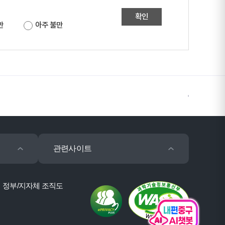
확인
만
아주 불만
관련사이트
정부/지자체 조직도