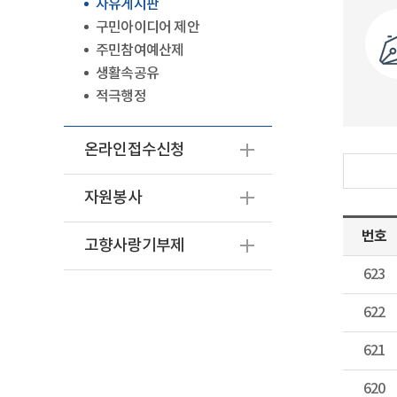
자유게시판
구민아이디어 제안
주민참여예산제
생활속공유
적극행정
온라인접수신청
자원봉사
번호
고향사랑기부제
623
622
621
620