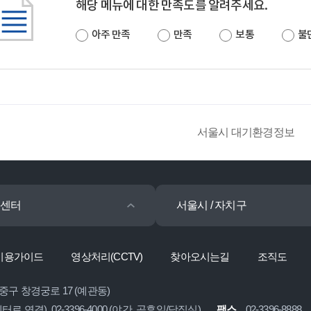
해당 메뉴에 대한 만족도를 알려주세요.
아주 만족
만족
보통
불
서울시 대기환경정보
센터
서울시 / 자치구
이용가이드
영상처리(CCTV)
찾아오시는길
조직도
 중구 창경궁로 17 (예관동)
콜센터로 연결), 02-3396-4000 (야간, 공휴일/당직실)
팩스
02-3396-8888