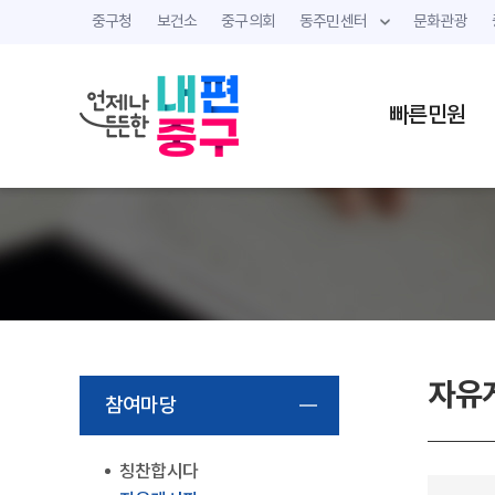
중구청
보건소
중구의회
동주민센터
문화관광
빠른민원
자유
참여마당
칭찬합시다