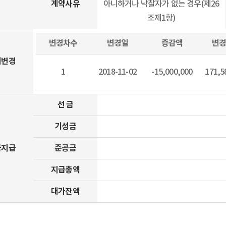
계약사유
아니하거나 낙찰자가 없는 경우(제26
조제1항)
변경차수
변경일
증감액
변
계변경
1
2018-11-02
-15,000,000
171,5
선 금
기성금
금지급
준공금
지급총액
대가잔액