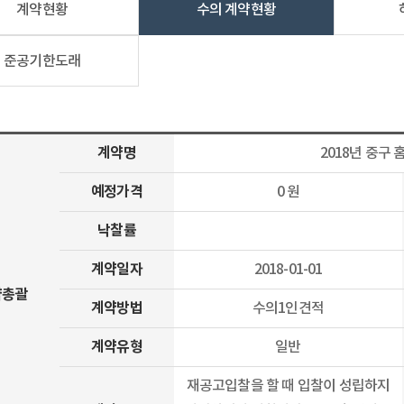
계약현황
수의 계약현황
준공기한도래
계약명
2018년 중구
예정가격
0 원
낙찰률
계약일자
2018-01-01
약총괄
계약방법
수의1인견적
계약유형
일반
재공고입찰을 할 때 입찰이 성립하지