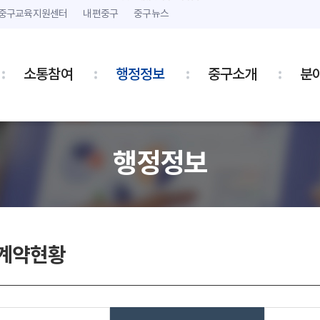
본문 내용 바로가기
주메뉴 바로가기
중구교육지원센터
내편중구
중구뉴스
소통참여
행정정보
중구소개
분
행정정보
 계약현황