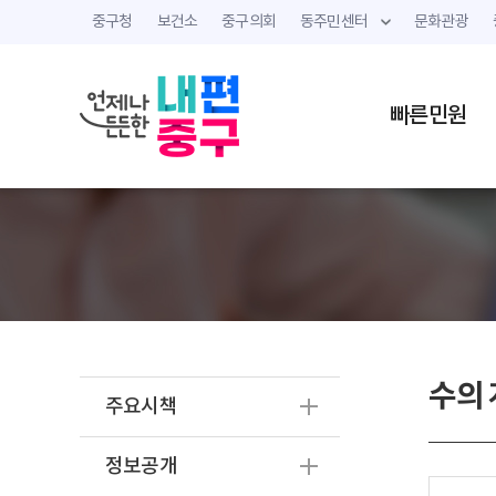
중구청
보건소
중구의회
동주민센터
문화관광
빠른민원
수의
주요시책
정보공개