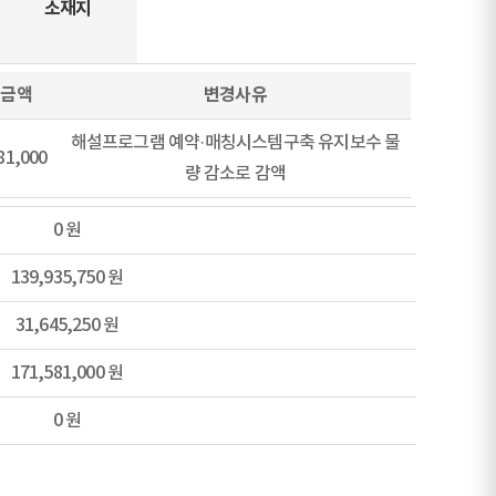
소재지
경금액
변경사유
해설프로그램 예약·매칭시스템구축 유지보수 물
81,000
량 감소로 감액
0 원
139,935,750 원
31,645,250 원
171,581,000 원
0 원