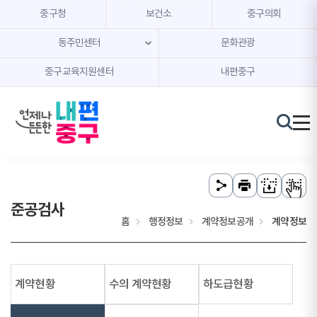
본문 내용 바로가기
주메뉴 바로가기
중구청
보건소
중구의회
동주민센터
문화관광
중구교육지원센터
내편중구
준공검사
홈
행정정보
계약정보공개
계약정보
계약현황
수의 계약현황
하도급현황