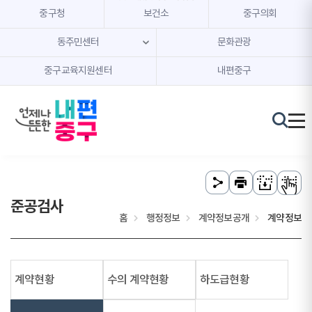
본문 내용 바로가기
주메뉴 바로가기
중구청
보건소
중구의회
동주민센터
문화관광
중구교육지원센터
내편중구
준공검사
홈
행정정보
계약정보공개
계약정보
계약현황
수의 계약현황
하도급현황