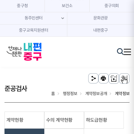
본문 내용 바로가기
주메뉴 바로가기
중구청
보건소
중구의회
동주민센터
문화관광
중구교육지원센터
내편중구
준공검사
홈
행정정보
계약정보공개
계약정보
계약현황
수의 계약현황
하도급현황