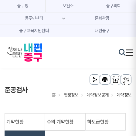
본문 내용 바로가기
주메뉴 바로가기
중구청
보건소
중구의회
동주민센터
문화관광
중구교육지원센터
내편중구
준공검사
홈
행정정보
계약정보공개
계약정보
계약현황
수의 계약현황
하도급현황