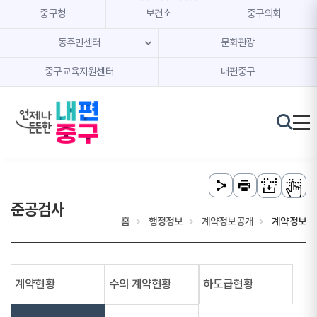
본문 내용 바로가기
주메뉴 바로가기
중구청
보건소
중구의회
동주민센터
문화관광
중구교육지원센터
내편중구
준공검사
홈
행정정보
계약정보공개
계약정보
계약현황
수의 계약현황
하도급현황