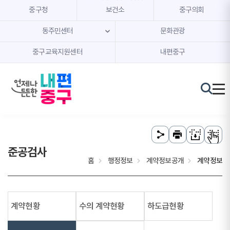
본문 내용 바로가기
주메뉴 바로가기
중구청
보건소
중구의회
동주민센터
문화관광
중구교육지원센터
내편중구
준공검사
홈
행정정보
계약정보공개
계약정보
계약현황
수의 계약현황
하도급현황