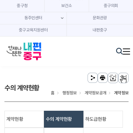
본문 내용 바로가기
주메뉴 바로가기
중구청
보건소
중구의회
동주민센터
문화관광
중구교육지원센터
내편중구
수의 계약현황
홈
행정정보
계약정보공개
계약정보
계약현황
수의 계약현황
하도급현황