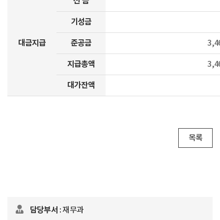
선 금
기성금
대금지급
준공금
3,4
지급총액
3,4
대가잔액
목록
담당부서
: 재무과