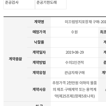
준공검사
준공기한도래
계약명
미끄럼방지포장재 구매-20
예정가격
최
0 원
낙찰률
계약일자
2019-08-29
계약총괄
계약방법
수의1인견적
계약유형
계
관급자재구매
추정가격 2천만원 이하의 물품
계약사유
의 제조·구매계약 또는 용역계
약(제25조제1항제5호나목)