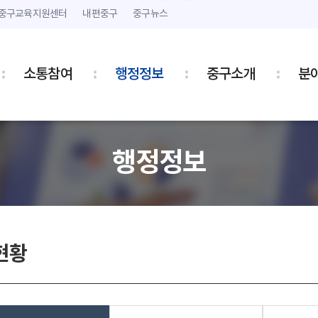
본문 내용 바로가기
주메뉴 바로가기
중구교육지원센터
내편중구
중구뉴스
소통참여
행정정보
중구소개
분
행정정보
현황