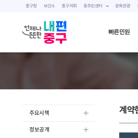
중구청
보건소
중구의회
동주민센터
문화관광
빠른민원
계약
주요시책
정보공개