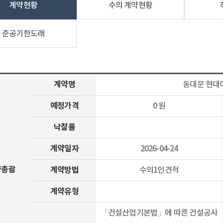
계약현황
수의 계약현황
준공기한도래
계약명
동대문 현대
예정가격
0 원
낙찰률
계약일자
2026-04-24
약총괄
계약방법
수의1인견적
계약유형
「건설산업기본법」에 따른 건설공사