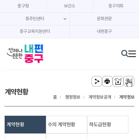
본문 내용 바로가기
주메뉴 바로가기
중구청
보건소
중구의회
동주민센터
문화관광
중구교육지원센터
내편중구
계약현황
홈
행정정보
계약정보공개
계약정보
계약현황
수의 계약현황
하도급현황