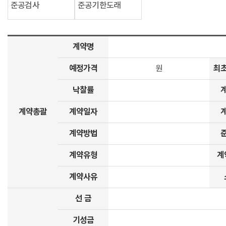
준공검사
준공기한도래
계약명
예정가격
최
원
낙찰률
계약총괄
계약일자
계약방법
계약유형
계
계약사유
선 금
기성금