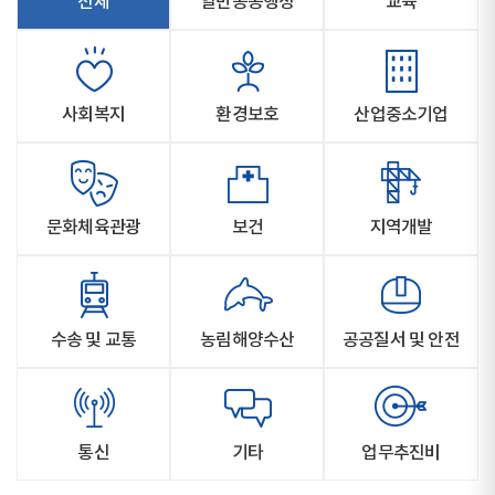
전체
일반공공행정
교육
사회복지
환경보호
산업중소기업
문화체육관광
보건
지역개발
수송 및 교통
농림해양수산
공공질서 및 안전
통신
기타
업무추진비