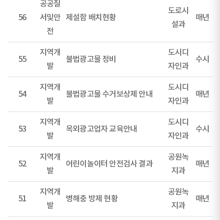
공공질
도로시
56
서및안
제설함 배치현황
매년
설과
전
지역개
도시디
55
불법광고물 정비
수시
발
자인과
지역개
도시디
54
불법광고물 수거보상제 안내
매년
발
자인과
지역개
도시디
53
옥외광고업자 교육안내
수시
발
자인과
지역개
공원녹
52
어린이놀이터 안전검사 결과
매년
발
지과
지역개
공원녹
51
병해충 방제 현황
매년
발
지과