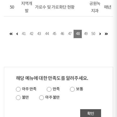
지역개
공원녹
50
가로수 및 가로화단 현황
매년
발
지과
첫 페이지
이전 페이지
다음 페이지
마지막
41
42
43
44
45
46
47
48
49
50
해당 메뉴에 대한 만족도를 알려주세요.
아주 만족
만족
보통
불만
아주 불만
확인