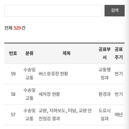
전체
529
건
공표부
공표
번호
분류
제목
서
주기
수송및
교통행
59
버스정류장 현황
반기
교통
정과
수송및
58
세차장 현황
환경과
반기
교통
수송및
교량, 지하보도, 터널, 교량 안
도로시
57
매년
교통
전점검 결과
설과