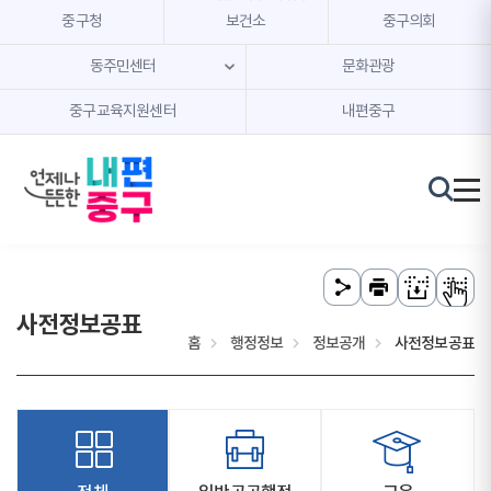
본문 내용 바로가기
주메뉴 바로가기
중구청
보건소
중구의회
동주민센터
문화관광
중구교육지원센터
내편중구
사전정보공표
홈
행정정보
정보공개
사전정보공표