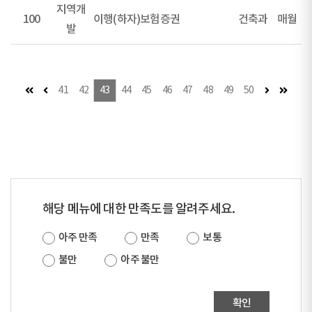
지역개
100
이행(하자)보험증권
건축과
매월
발
첫 페이지
이전 페이지
다음 페이지
마지막
41
42
43
44
45
46
47
48
49
50
해당 메뉴에 대한 만족도를 알려주세요.
아주 만족
만족
보통
불만
아주 불만
확인