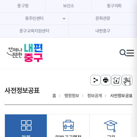
본문 내용 바로가기
주메뉴 바로가기
중구청
보건소
중구의회
동주민센터
문화관광
중구교육지원센터
내편중구
사전정보공표
홈
행정정보
정보공개
사전정보공표