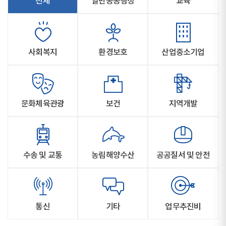
전체
일반공공행정
교육
사회복지
환경보호
산업중소기업
문화체육관광
보건
지역개발
수송 및 교통
농림해양수산
공공질서 및 안전
통신
기타
업무추진비