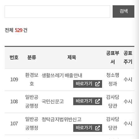
전체
529
건
공표부
공표
번호
분류
제목
서
주기
환경보
청소행
생활쓰레기 배출안내
109
수시
호
바로가기
정과
일반공
감사담
바로가기
108
국민신문고
수시
공행정
당관
일반공
감사담
청탁금지법위반신고
107
수시
공행정
바로가기
당관