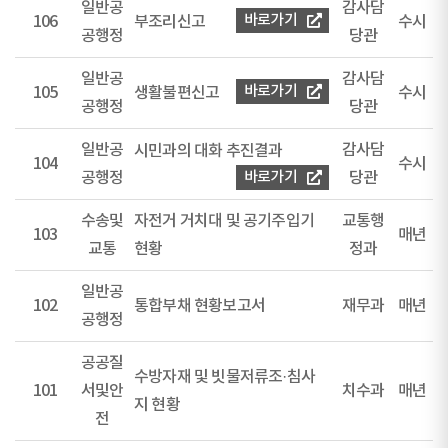
일반공
감사담
바로가기
106
부조리신고
수시
공행정
당관
일반공
감사담
바로가기
105
생활불편신고
수시
공행정
당관
일반공
감사담
시민과의 대화 추진결과
104
수시
공행정
바로가기
당관
수송및
자전거 거치대 및 공기주입기
교통행
103
매년
교통
현황
정과
일반공
102
통합부채 현황보고서
재무과
매년
공행정
공공질
수방자재 및 빗물저류조·침사
101
서및안
치수과
매년
지 현황
전