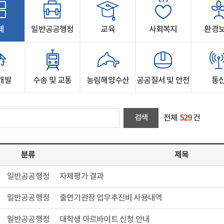
체
일반공공행정
교육
사회복지
환경
개발
수송 및 교통
농림해양수산
공공질서 및 안전
통
전체
529
건
분류
제목
일반공공행정
자체평가 결과
일반공공행정
출연기관장 업무추진비 사용내역
일반공공행정
대학생 아르바이트 신청 안내