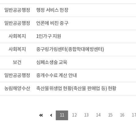
일반공공행정
행정 서비스 헌장
일반공공행정
언론에 비친 중구
사회복지
1인가구 지원
사회복지
중구링가링센터(종합학대예방센터)
보건
심폐소생술 교육
일반공공행정
중개수수료 계산 안내
농림해양수산
축산물위생업 현황(축산물 판매업 등) 현황
첫 페이지
이전 페이지
11
12
13
14
15
16
1