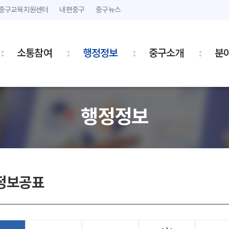
본문 내용 바로가기
주메뉴 바로가기
중구교육지원센터
내편중구
중구뉴스
소통참여
행정정보
중구소개
분
행정정보
정보공표