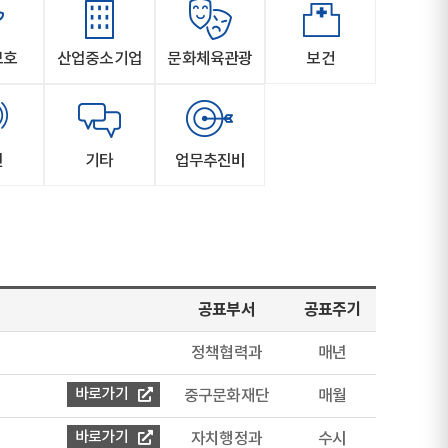
보호
산업중소기업
문화체육관광
보건
신
기타
업무추진비
공표부서
공표주기
정책협력과
매년
바로가기
중구문화재단
매월
바로가기
자치행정과
수시