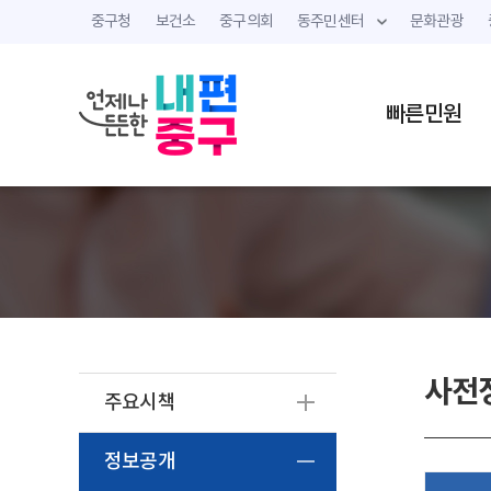
중구청
보건소
중구의회
동주민센터
문화관광
빠른민원
사전
주요시책
정보공개