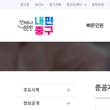
중구청
보건소
중구의회
동주민센터
문화관광
빠른민원
준공
주요시책
정보공개