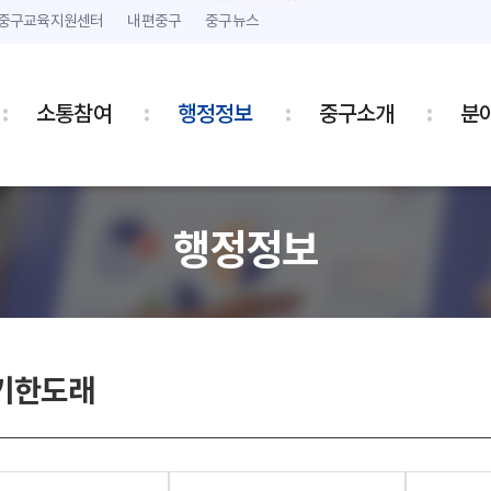
본문 내용 바로가기
주메뉴 바로가기
중구교육지원센터
내편중구
중구뉴스
소통참여
행정정보
중구소개
분
행정정보
기한도래