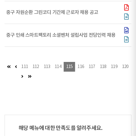
중구 자원순환 그린코디 기간제 근로자 채용 공고
중구 인쇄 스마트팩토리 소셜벤처 설립사업 전담인력 채용
첫 페이지
이전 페이지
111
112
113
114
115
116
117
118
119
120
다음 페이지
마지막 페이지
해당 메뉴에 대한 만족도를 알려주세요.