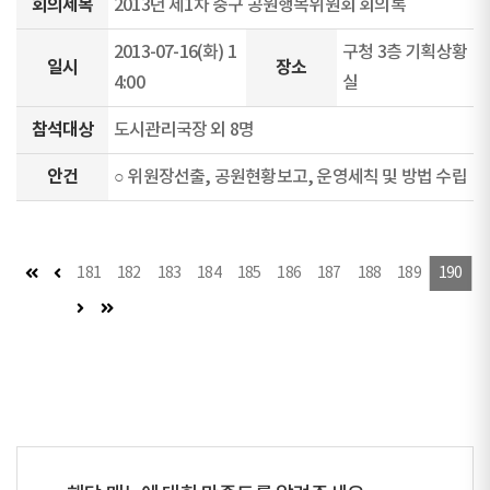
회의제목
2013년 제1차 중구 공원행복위원회 회의록
2013-07-16(화) 1
구청 3층 기획상황
일시
장소
4:00
실
참석대상
도시관리국장 외 8명
안건
○ 위원장선출, 공원현황보고, 운영세칙 및 방법 수립
첫 페이지
이전 페이지
181
182
183
184
185
186
187
188
189
190
다음 페이지
마지막 페이지