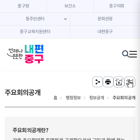
본문 내용 바로가기
주메뉴 바로가기
중구청
보건소
중구의회
동주민센터
문화관광
중구교육지원센터
내편중구
주요회의공개
홈
행정정보
정보공개
주요회의공개
주요회의공개란?