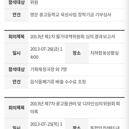
참석대상
위원
안건
명문 중고등학교 육성사업 장학기금 기부심사
회의제목
2013년 제1차 물가대책위원회 심의 결과보고서
2013-07-26(금) 1
일시
장소
지하합동상황실
4:00
참석대상
기획재정국장 외 7명
안건
음식물폐기류 배출 수수료 조정
2013년 제7차 광고물관리 및 디자인심의위원회 회
회의제목
의록
2013-07-25(목) 1
일시
장소
통합안전센터 내