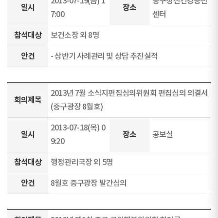
2013-07-19(금) 1
중구정신건강증진
일시
장소
7:00
센터
참석대상
보건소장 외 8명
안건
- 상반기 사례관리 및 상담 추진실적
2013년 7월 소식지편집심의위원회 편집심의 의결서
회의제목
(중구광장 8월호)
2013-07-18(목) 0
일시
장소
공보실
9:20
참석대상
행정관리국장 외 5명
안건
8월호 중구광장 발간심의