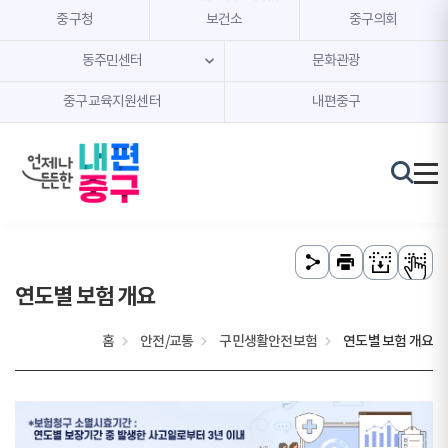
본문 내용 바로가기
주메뉴 바로가기
중구청
보건소
중구의회
동주민센터
문화관광
중구교육지원센터
내편중구
연도별 보험 개요
홈
안전/교통
구민생활안전보험
연도별 보험 개요