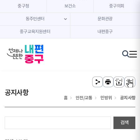
본문 내용 바로가기
주메뉴 바로가기
중구청
보건소
중구의회
동주민센터
문화관광
중구교육지원센터
내편중구
공지사항
홈
안전/교통
민방위
공지사항