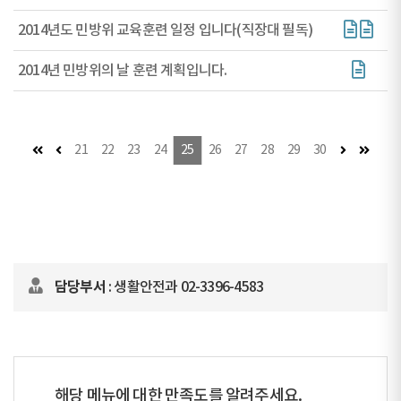
2014년도 민방위 교육훈련 일정 입니다(직장대 필독)
2014년 민방위의 날 훈련 계획입니다.
첫 페이지
이전 페이지
다음 페이지
마지막
21
22
23
24
25
26
27
28
29
30
담당부서
: 생활안전과 02-3396-4583
해당 메뉴에 대한 만족도를 알려주세요.