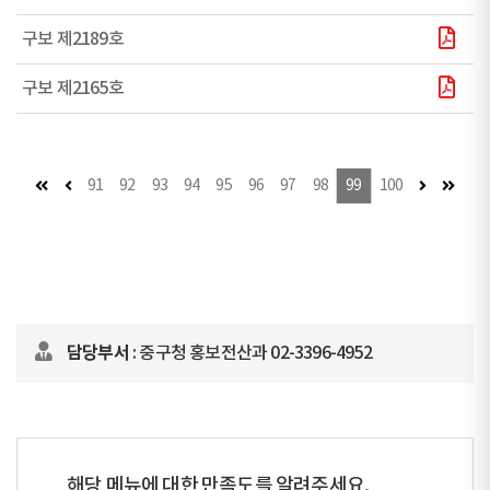
구보 제2189호
구보 제2165호
첫 페이지
이전 페이지
다음 페이
마지막
91
92
93
94
95
96
97
98
99
100
담당부서
: 중구청 홍보전산과 02-3396-4952
해당 메뉴에 대한 만족도를 알려주세요.