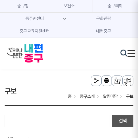
본문 내용 바로가기
주메뉴 바로가기
중구청
보건소
중구의회
동주민센터
문화관광
중구교육지원센터
내편중구
구보
홈
중구소개
알림마당
구보