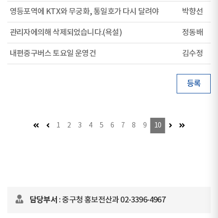
영등포역에 KTX와 무궁화, 통일호가 다시 달려야
박향선
관리자에의해 삭제되었습니다.(욕설)
정동배
내편중구버스 토요일 운영건
김수정
등록
첫 페이지
이전 페이지 (이동불가)
다음 페이지
마지막 페이
1
2
3
4
5
6
7
8
9
10
담당부서
: 중구청 홍보전산과 02-3396-4967