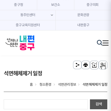
본문 내용 바로가기
주메뉴 바로가기
중구청
보건소
중구의회
동주민센터
문화관광
중구교육지원센터
내편중구
석면해체제거 일정
홈
청소환경
석면관리정보
석면해체제거 일정