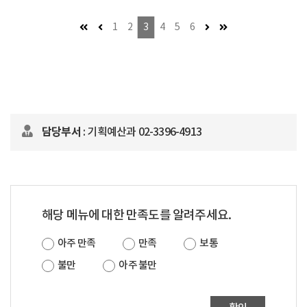
첫 페이지
이전 페이지 (이동불가)
다음 페이지 (이동불가)
마지막 페이지
1
2
3
4
5
6
담당부서
: 기획예산과 02-3396-4913
해당 메뉴에 대한 만족도를 알려주세요.
아주 만족
만족
보통
불만
아주 불만