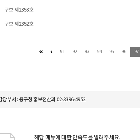
구보 제2353호
구보 제2352호
첫 페이지
이전 페이지
91
92
93
94
95
96
97
담당부서
: 중구청 홍보전산과 02-3396-4952
해당 메뉴에 대한 만족도를 알려주세요.