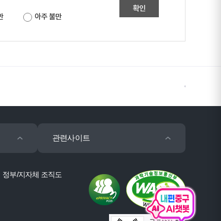
확인
만
아주 불만
관련사이트
정부/지자체 조직도