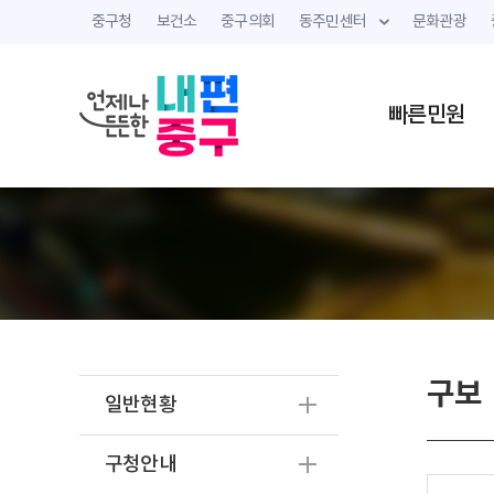
중구청
보건소
중구의회
동주민센터
문화관광
빠른민원
구보
일반현황
구청안내