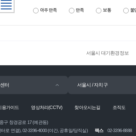
아주 만족
만족
보통
불
서울시 대기환경정보
센터
서울시 / 자치구
이용가이드
영상처리(CCTV)
찾아오시는길
조직도
 중구 창경궁로 17 (예관동)
콜센터로 연결), 02-3396-4000 (야간, 공휴일/당직실)
팩스
02-3396-8888