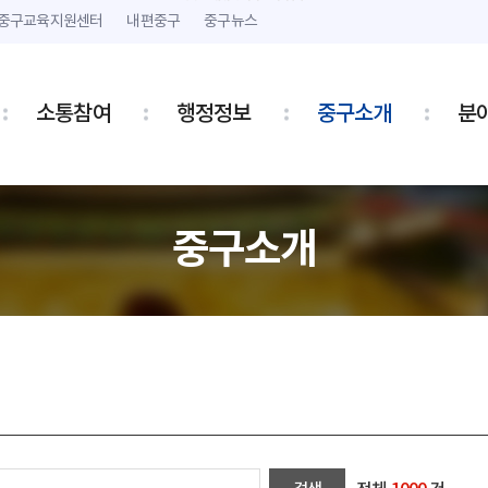
본문 내용 바로가기
주메뉴 바로가기
중구교육지원센터
내편중구
중구뉴스
소통참여
행정정보
중구소개
분
중구소개