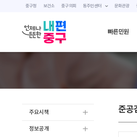
중구청
보건소
중구의회
동주민센터
문화관광
빠른민원
준공
주요시책
정보공개