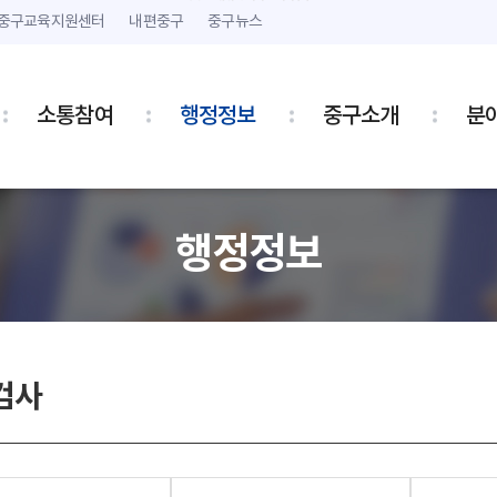
본문 내용 바로가기
주메뉴 바로가기
중구교육지원센터
내편중구
중구뉴스
소통참여
행정정보
중구소개
분
행정정보
검사