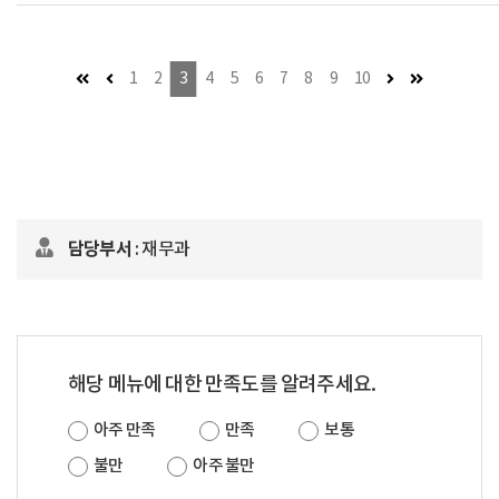
첫 페이지
이전 페이지 (이동불가)
다음 페이지
마지막 페이
1
2
3
4
5
6
7
8
9
10
담당부서
: 재무과
해당 메뉴에 대한 만족도를 알려주세요.
아주 만족
만족
보통
불만
아주 불만