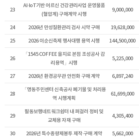
AI·IoT기반 어르신 건강관리사업 운영물품
23
9,000,000
(혈압계) 구매계약 시행
24
2026년 만성질환관리 검사 시약 구매
19,628,000
25
2026 이순신축제 행사대행 용역 시행
144,500,000
「1545 COFFEE 을지로 본점 조성공사 감
26
5,225,000
리용역」시행
27
2026년 환경공무관 안전화 구매 계약
6,897,240
「명동주민센터 신축공사 폐기물 및 처리용
28
61,699,000
역 시행계획
필동보행네트워크쉼터 내 퍼걸러 정비 및
29
4,305,400
교체용 자재 구매
30
2026년 특수종량제봉투 제작·구매 계약
5,662,000