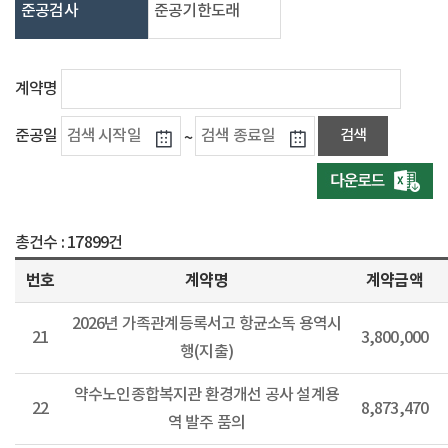
준공검사
준공기한도래
계약명
준공일
~
총건수 :
17899건
번호
계약명
계약금액
2026년 가족관계등록서고 항균소독 용역시
21
3,800,000
행(지출)
약수노인종합복지관 환경개선 공사 설계용
22
8,873,470
역 발주 품의