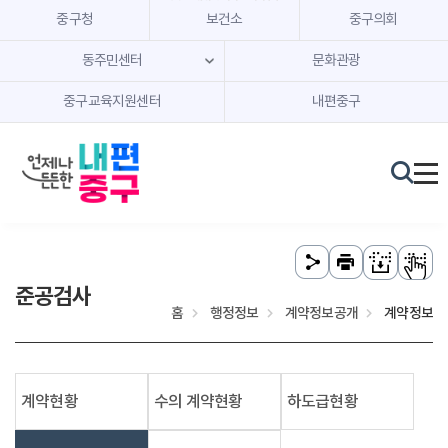
본문 내용 바로가기
주메뉴 바로가기
중구청
보건소
중구의회
동주민센터
문화관광
중구교육지원센터
내편중구
준공검사
홈
행정정보
계약정보공개
계약정보
계약현황
수의 계약현황
하도급현황