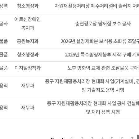
용역
청소행정과
자원재활용처리장 폐수처리설비 슬러지 처
어르신장애인
공사
충현경로당 땅꺼짐 보수 공사
복지과
물품
공원녹지과
2026년 실명제화분 보식용 초화류 조달
물품
청소행정과
2026년 특수종량제봉투 제작·구매 계
물품
디지털정책과
노후 방화벽 교체 관련 조달물품 구매
중구 자원재활용처리장 현대화 사업(기계설비, 건
용역
재무과
방 기술지도 용역 시행
중구 자원재활용처리장 현대화 사업 공사 건설
용역
재무과
및 처리 용역 시행