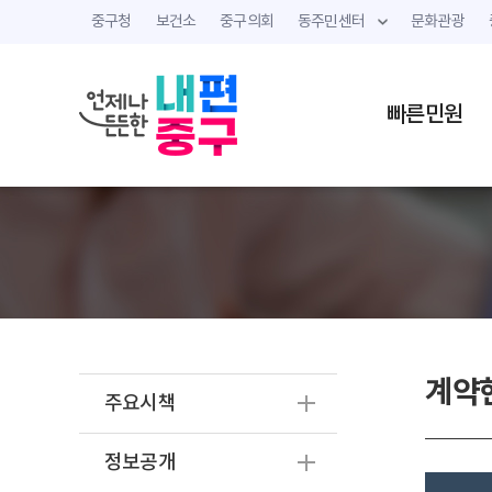
중구청
보건소
중구의회
동주민센터
문화관광
빠른민원
계약
주요시책
정보공개