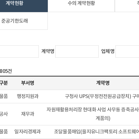
계약현황
수의 계약현황
준공기한도래
계약명
업체명
8805건
구분
부서명
계약명
물품
행정지원과
구청사 UPS(무정전전원공급장치) 구
자원재활용처리장 현대화 사업 사무동 증축공사(
공사
재무과
계품의)
물품
일자리경제과
조달물품매입(을지유니크팩토리 소프트웨어