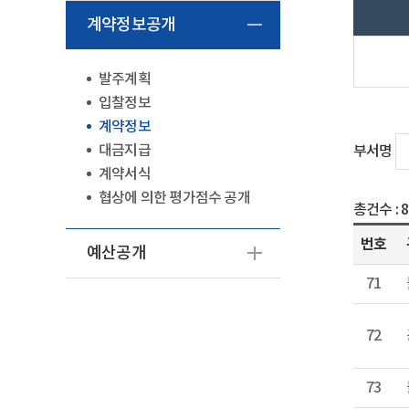
계약정보공개
발주계획
입찰정보
계약정보
대금지급
부서명
계약서식
협상에 의한 평가점수 공개
총건수 :
번호
예산공개
71
72
73