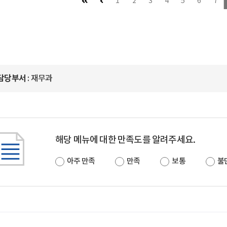
첫 페이지
이전 페이지 (이동불가)
1
2
3
4
5
6
7
담당부서
: 재무과
해당 메뉴에 대한 만족도를 알려주세요.
아주 만족
만족
보통
불