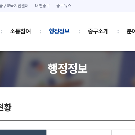
본문 내용 바로가기
주메뉴 바로가기
중구교육지원센터
내편중구
중구뉴스
소통참여
행정정보
중구소개
분
행정정보
현황