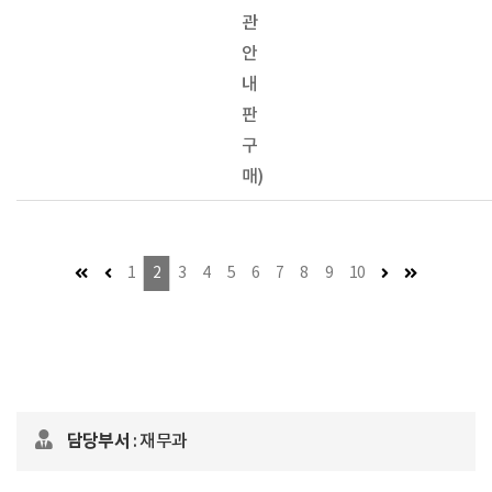
관
안
내
판
구
매)
첫 페이지
이전 페이지 (이동불가)
다음 페이지
마지막 페이
1
2
3
4
5
6
7
8
9
10
담당부서
: 재무과