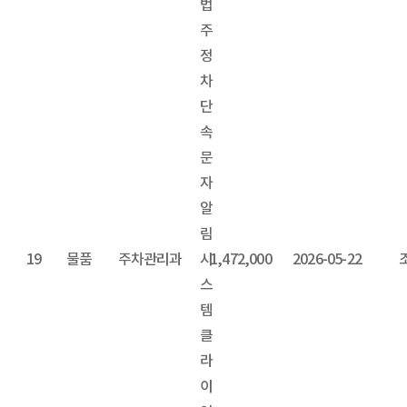
법
주
정
차
단
속
문
자
알
림
19
물품
주차관리과
시
1,472,000
2026-05-22
스
템
클
라
이