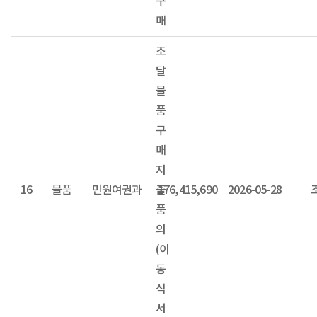
구
매
조
달
물
품
구
매
지
16
물품
민원여권과
출
176,415,690
2026-05-28
품
의
(이
동
식
서