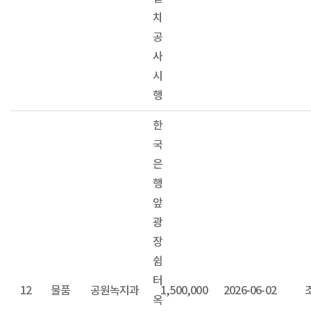
치
공
사
시
행
한
국
은
행
앞
광
장
쉼
터
12
물품
공원녹지과
1,500,000
2026-06-02
옥