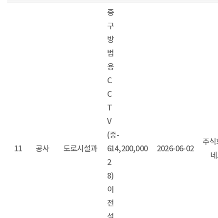
중
구
방
범
용
C
C
T
V
(중-
주식
11
공사
도로시설과
6
14,200,000
2026-06-02
네
2
8)
이
전
설