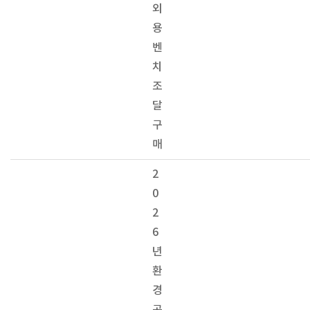
외
용
벤
치
조
달
구
매
2
0
2
6
년
환
경