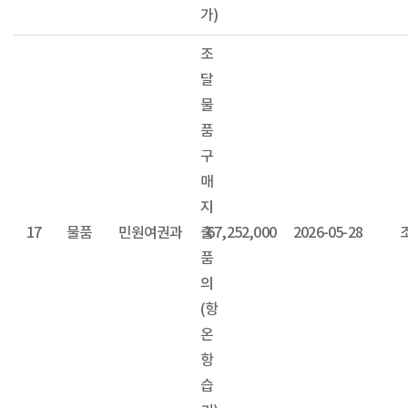
가)
조
달
물
품
구
매
지
17
물품
민원여권과
출
67,252,000
2026-05-28
품
의
(항
온
항
습