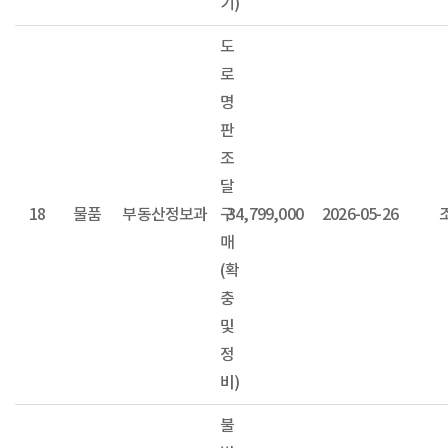
기)
도
로
명
판
조
달
18
물품
부동산정보과
구
34,799,000
2026-05-26
매
(확
충
및
정
비)
불