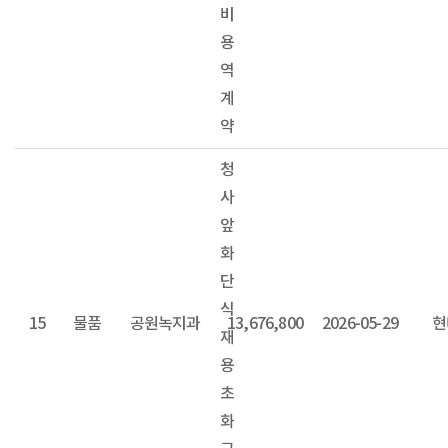
비
용
역
계
약
청
사
앞
화
단
식
15
물품
공원녹지과
13,676,800
2026-05-29
현
재
용
초
화