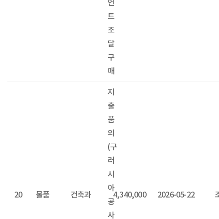
언
트
조
달
구
매
지
출
품
의
(구
러
시
아
20
물품
건축과
4,340,000
2026-05-22
공
사