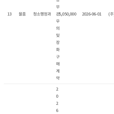
공
무
13
물품
청소행정과
관
5,050,000
2026-06-01
(
우
의
및
장
화
구
매
계
약
2
0
2
6