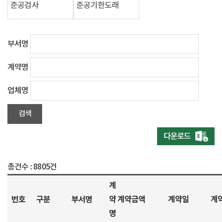
준공검사
준공기한도래
부서명
계약명
업체명
총건수 :
8805건
계
번호
구분
부서명
약
계약금액
계약일
계
명