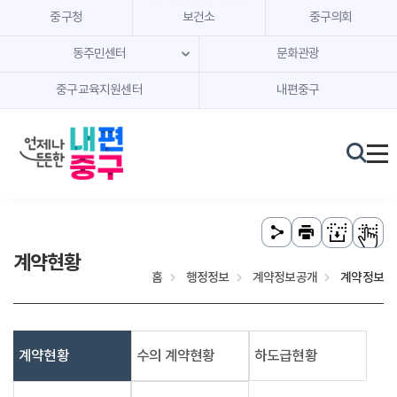
본문 내용 바로가기
주메뉴 바로가기
중구청
보건소
중구의회
동주민센터
문화관광
중구교육지원센터
내편중구
계약현황
홈
행정정보
계약정보공개
계약정보
계약현황
수의 계약현황
하도급현황