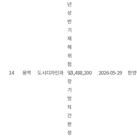
년
상
반
기
재
해
위
험
14
용역
도시디자인과
및
3,488,200
2026-05-29
한양
장
기
방
치
간
판
정