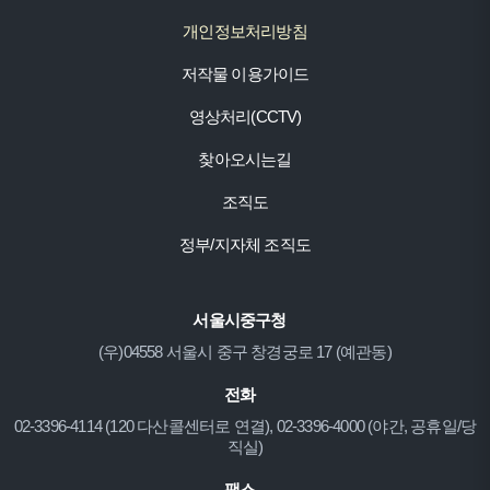
개인정보처리방침
저작물 이용가이드
영상처리(CCTV)
찾아오시는길
조직도
정부/지자체 조직도
서울시중구청
(우)04558 서울시 중구 창경궁로 17 (예관동)
전화
02-3396-4114 (120 다산콜센터로 연결), 02-3396-4000 (야간, 공휴일/당
직실)
팩스