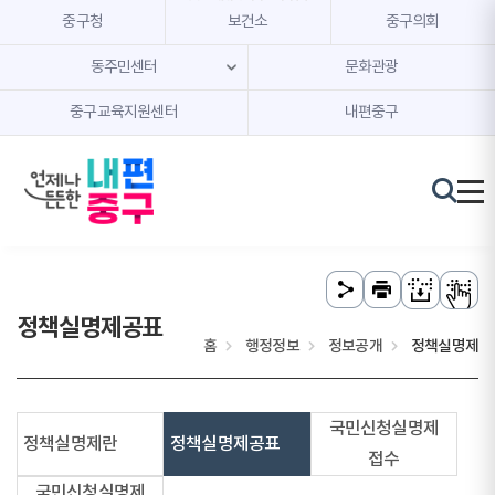
본문 내용 바로가기
주메뉴 바로가기
중구청
보건소
중구의회
동주민센터
문화관광
중구교육지원센터
내편중구
정책실명제공표
홈
행정정보
정보공개
정책실명제
국민신청실명제
정책실명제란
정책실명제공표
접수
국민신청실명제