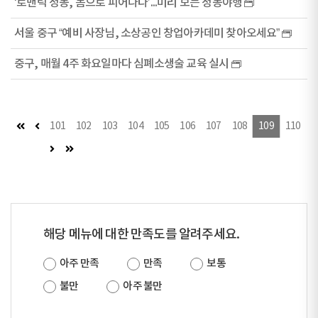
‘로맨틱 정동, 봄으로 피어나다’...미리 보는 정동야행
서울 중구 “예비 사장님, 소상공인 창업아카데미 찾아오세요”
중구, 매월 4주 화요일마다 심폐소생술 교육 실시
첫 페이지
이전 페이지
101
102
103
104
105
106
107
108
109
110
다음 페이지
마지막 페이지
해당 메뉴에 대한 만족도를 알려주세요.
아주 만족
만족
보통
불만
아주 불만