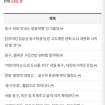
전체
1331
건
제목
중구 ‘미리 맛보는 정동야행’ 인기몰이
[인터뷰] 김길성 중구청장“남산 고도제한 완화 도시 대변화 시작
점 될 것”
중구, 올바른 구강건강 관리법 알려줘
“어린이의 눈으로 도시를 쓴다” 서울 중구, 어린이기자단 모집
명동 '봄맞이 대청소'…살수차 동원해 바닥 물청소
‘중구의 봄’, 튤립으로 피어나다
서울 중구, 묵은 짐 치워주고 삶의 의지 채워준다