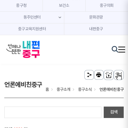
본문 내용 바로가기
주메뉴 바로가기
중구청
보건소
중구의회
동주민센터
문화관광
중구교육지원센터
내편중구
언론에비친중구
홈
중구소개
중구소식
언론에비친중구