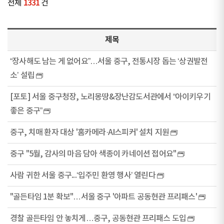
전체
1331
건
제목
“장사해도 남는 게 없어요”…서울 중구, 전통시장 돕는 ‘상권발전
소’ 설립
[포토] 서울 중구청장, 노리몽땅&장난감도서관에서 “아이키우기
좋은 중구”
중구, 치매 환자 대상 '홈카메라·AI스피커' 설치 지원
중구 "5월, 감사의 마음 담아 색종이 카네이션 접어요"
사람 귀한 서울 중구...‘입주민 환영 행사’ 열린다
"골든타임 1분 확보"…서울 중구 '아파트 공동현관 프리패스'
경찰 골든타임 안 놓치게…중구, 공동현관 프리패스 도입