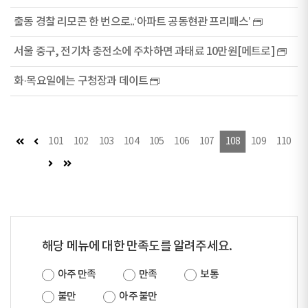
출동 경찰 리모콘 한 번으로..‘아파트 공동현관 프리패스’
서울 중구, 전기차 충전소에 주차하면 과태료 10만원[메트로]
화·목요일에는 구청장과 데이트
첫 페이지
이전 페이지
101
102
103
104
105
106
107
108
109
110
다음 페이지
마지막 페이지
해당 메뉴에 대한 만족도를 알려주세요.
아주 만족
만족
보통
불만
아주 불만