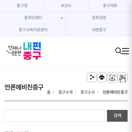
본문 내용 바로가기
주메뉴 바로가기
중구청
보건소
중구의회
동주민센터
문화관광
중구교육지원센터
내편중구
언론에비친중구
홈
중구소개
중구소식
언론에비친중구