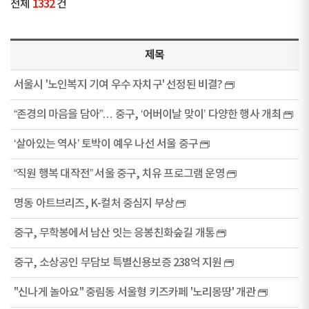
전체
1332
건
제목
서울시 '노인복지 기여 우수 자치구' 선정된 비결?
“존경의 마음을 담아”… 중구, ‘어버이날 맞이’ 다양한 행사 개최
‘살아있는 역사’ 토박이 예우 나선 서울 중구
“직원 행복 대작전” 서울 중구, 치유 프로그램 운영
명동 아트브리즈, K-컬처 중심지 부상
중구, 무학봉에서 남산 잇는 응봉친화숲길 개통
중구, 소상공인 무담보 특별신용보증 238억 지원
"신나게 놀아요" 중림동 서울형 키즈카페 '노리몽땅' 개관