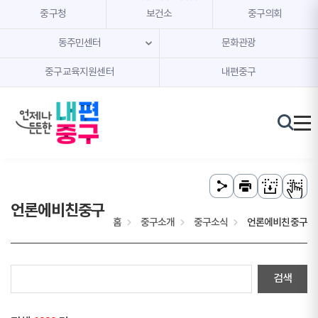
본문 내용 바로가기
주메뉴 바로가기
중구청
보건소
중구의회
동주민센터
문화관광
중구교육지원센터
내편중구
언론에비친중구
홈
중구소개
중구소식
언론에비친중구