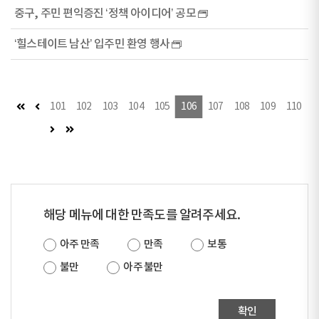
중구, 주민 편익증진 ‘정책 아이디어’ 공모
‘힐스테이트 남산’ 입주민 환영 행사
첫 페이지
이전 페이지
101
102
103
104
105
106
107
108
109
110
다음 페이지
마지막 페이지
해당 메뉴에 대한 만족도를 알려주세요.
아주 만족
만족
보통
불만
아주 불만
확인