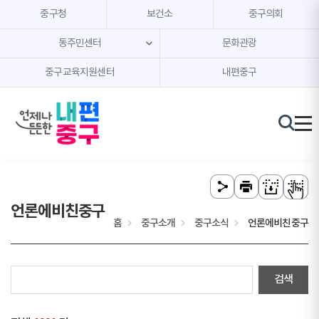
본문 내용 바로가기
주메뉴 바로가기
중구청
보건소
중구의회
동주민센터
문화관광
중구교육지원센터
내편중구
언론에비친중구
홈
중구소개
중구소식
언론에비친중구