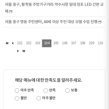
서울 중구, 황학동 주방가구거리·약수시장 일대 점포 LED 간판 교
체
서울 중구 명동 주민센터, 60세 이상 주민 대상 모델 수업 진행
첫 페이지
이전 페이지
101
102
103
104
105
106
107
108
109
110
다음 페이지
마지막 페이지
해당 메뉴에 대한 만족도를 알려주세요.
아주 만족
만족
보통
불만
아주 불만