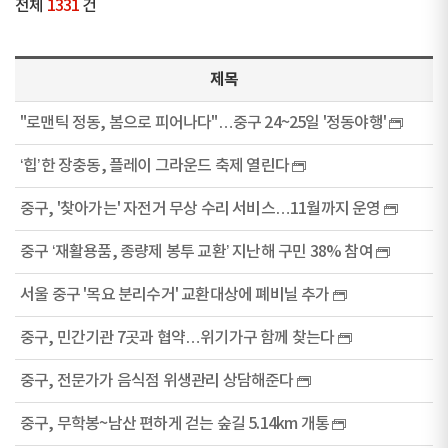
전체
1331
건
제목
"로맨틱 정동, 봄으로 피어나다"…중구 24~25일 '정동야행'
‘힙’한 장충동, 플레이 그라운드 축제 열린다
중구, '찾아가는' 자전거 무상 수리 서비스…11월까지 운영
중구 ‘재활용품, 종량제 봉투 교환’ 지난해 구민 38% 참여
서울 중구 '목요 분리수거' 교환대상에 폐비닐 추가
중구, 민간기관 7곳과 협약…위기가구 함께 찾는다
중구, 전문가가 음식점 위생관리 상담해준다
중구, 무학봉~남산 편하게 걷는 숲길 5.14km 개통