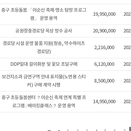
중구 초등돌봄 「이순신 축제·명소 탐방 프로그
19,950,000
202
램」 운영 용역
공원장충경로당 옥상 방수 공사
20,900,000
202
경로당 시설 운영 물품 지원(청송, 약수하이츠
2,216,000
202
경로당)
DDP일대 걸이화분 및 꽃모 조달구매
6,120,000
202
보건지소과 금연구역 안내 표지물(노면용 스티
8,500,000
202
커) 구매 계약 시행
중구 초등돌봄센터 ？이순신 축제 연계 특별 프
14,950,000
202
로그램 : 베이킹클래스？ 운영 용역