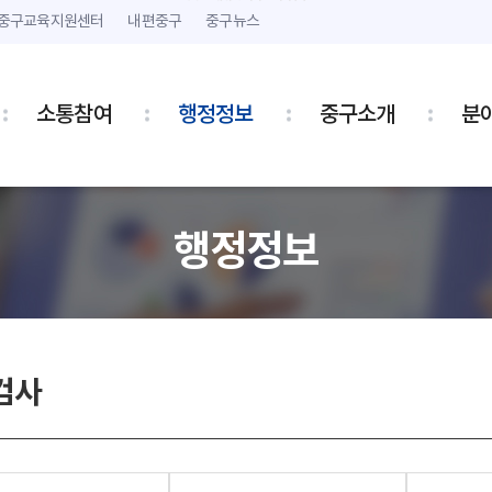
본문 내용 바로가기
주메뉴 바로가기
중구교육지원센터
내편중구
중구뉴스
소통참여
행정정보
중구소개
분
행정정보
검사