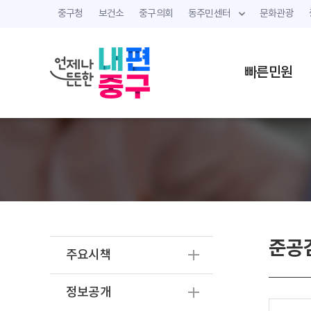
중구청
보건소
중구의회
동주민센터
문화관광
빠른민원
준공
주요시책
정보공개