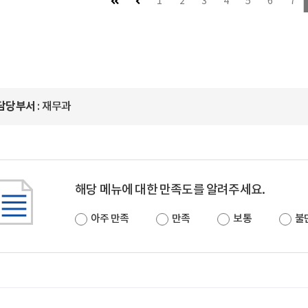
첫 페이지
이전 페이지 (이동불가)
1
2
3
4
5
6
7
담당부서
: 재무과
해당 메뉴에 대한 만족도를 알려주세요.
아주 만족
만족
보통
불