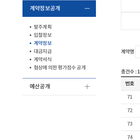
계약정보공개
발주계획
입찰정보
계약정보
대금지급
계약명
계약서식
협상에 의한 평가점수 공개
총건수 :
번호
예산공개
71
72
73
74