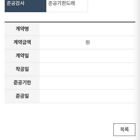
준공검사
준공기한도래
계약명
계약금액
원
계약일
착공일
준공기한
준공일
목록