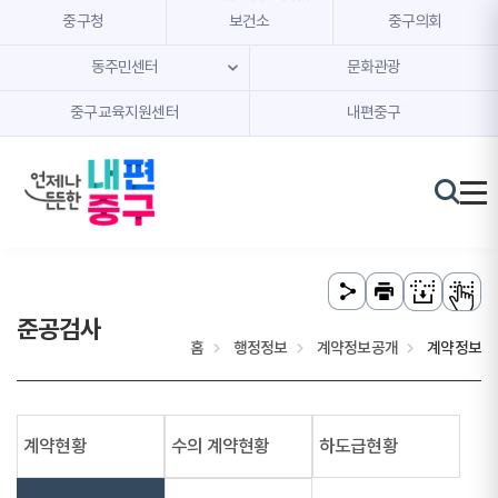
본문 내용 바로가기
주메뉴 바로가기
중구청
보건소
중구의회
동주민센터
문화관광
중구교육지원센터
내편중구
준공검사
홈
행정정보
계약정보공개
계약정보
계약현황
수의 계약현황
하도급현황