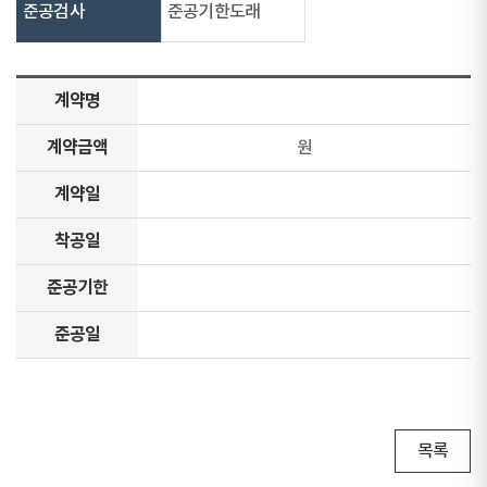
준공검사
준공기한도래
계약명
계약금액
원
계약일
착공일
준공기한
준공일
목록