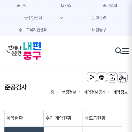
본문 내용 바로가기
주메뉴 바로가기
중구청
보건소
중구의회
동주민센터
문화관광
중구교육지원센터
내편중구
준공검사
홈
행정정보
계약정보공개
계약정보
계약현황
수의 계약현황
하도급현황