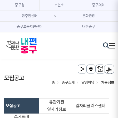
본문 내용 바로가기
주메뉴 바로가기
중구청
보건소
중구의회
동주민센터
문화관광
중구교육지원센터
내편중구
모집공고
홈
중구소개
알림마당
채용정보
유관기관
모집공고
일자리플러스센터
일자리정보
우리동네