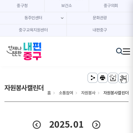
본문 내용 바로가기
주메뉴 바로가기
중구청
보건소
중구의회
동주민센터
문화관광
중구교육지원센터
내편중구
자원봉사캘린더
홈
소통참여
자원봉사
자원봉사캘린더
2025.
01